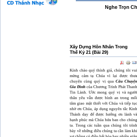
Nghe Trọn C
Xây Dựng Hôn Nhân Trong
Thế Kỷ 21 (Bài 29)
Kính chào quý thính giả, chúng tôi vu
mừng cảm tạ Chúa vì lại được thư
chuyện cùng quý vị qua
Câu Chuyệ
Gia Ðình
của Chương Trình Phát Than
Tin Lành. Ước mong quý vị và ngườ
thân yêu vẫn được bình an trong mố
tâm giao mật thiết với Chúa và tiếp tụ
nhờ ơn Chúa, áp dụng nguyên tắc Kin
Thánh dạy để được hưởng ơn lành v
hạnh phúc mà Chúa hứa ban cho chún
ta. Trong các tuần qua chúng tôi trìn
bày về những điều chúng ta cần làm kh
vợ chồng có điều bất hòa hay phiền giậ