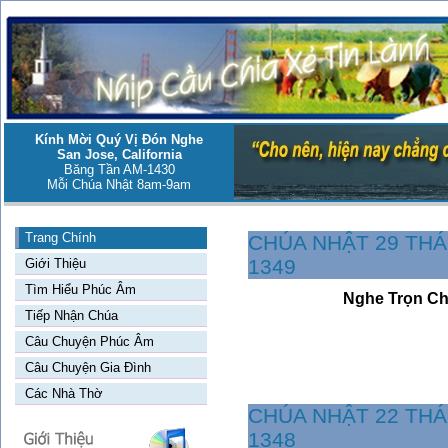
Kính Mời Quý Vị Đón Nghe
San Jose, California
Băng Tần AM-1430
Mỗi Chúa Nhật 8am-9am
Trang Chính
CHÚA NHẬT 29 THÁ
1349
Giới Thiệu
Tìm Hiểu Phúc Âm
Nghe Trọn C
Tiếp Nhận Chúa
Câu Chuyện Phúc Âm
Câu Chuyện Gia Đình
Các Nhà Thờ
CHÚA NHẬT 22 THÁ
1348