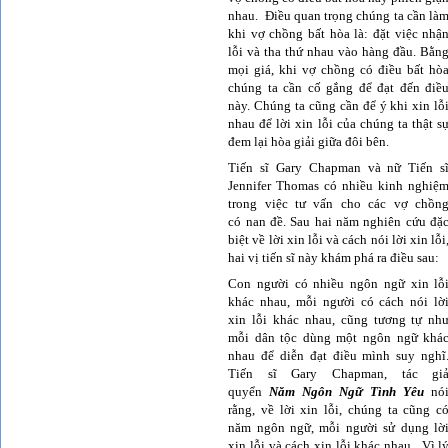
nhau. Ðiều quan trọng chúng ta cần là
khi vợ chồng bất hòa là: đặt việc nhậ
lỗi và tha thứ nhau vào hàng đầu. Bằn
mọi giá, khi vợ chồng có điều bất hò
chúng ta cần cố gắng để đạt đến điề
này. Chúng ta cũng cần để ý khi xin lỗ
nhau để lời xin lỗi của chúng ta thật s
đem lại hòa giải giữa đôi bên.
Tiến sĩ Gary Chapman và nữ Tiến s
Jennifer Thomas có nhiều kinh nghiệ
trong việc tư vấn cho các vợ chồn
có
nan
đề. Sau hai năm nghiên cứu đặ
biệt về lời xin lỗi và cách nói lời xin lỗi
hai vị tiến sĩ này khám phá ra điều sau:
Con người có nhiều ngôn ngữ xin lỗ
khác nhau, mỗi người có cách nói lờ
xin lỗi khác nhau,
cũng
tương tự nh
mỗi dân tộc dùng một ngôn ngữ khá
nhau để diễn đạt điều mình suy nghĩ
Tiến sĩ Gary Chapman, tác gi
quyển
Năm Ngôn Ngữ Tình Yêu
nó
rằng, về lời xin lỗi, chúng ta cũng c
năm ngôn ngữ, mỗi người sử dụng lờ
xin lỗi và cách xin lỗi khác nhau. Vì l